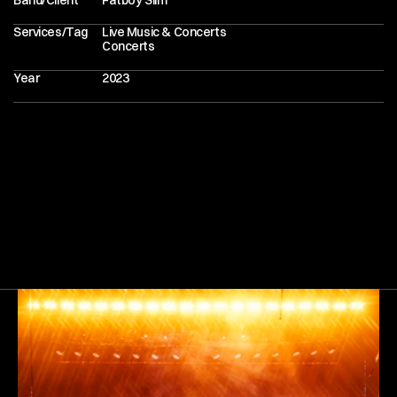
Band/Client
Fatboy Slim
Services/Tag
Live Music & Concerts
Concerts
Year
2023
Next
Gallery