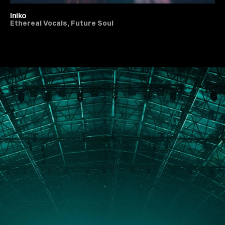
Iniko
Ethereal Vocals, Future Soul
All Live Music & Concerts
PORTFOLIO
ABOUT
JOURNAL
PRESS
CONTACT
Instagram