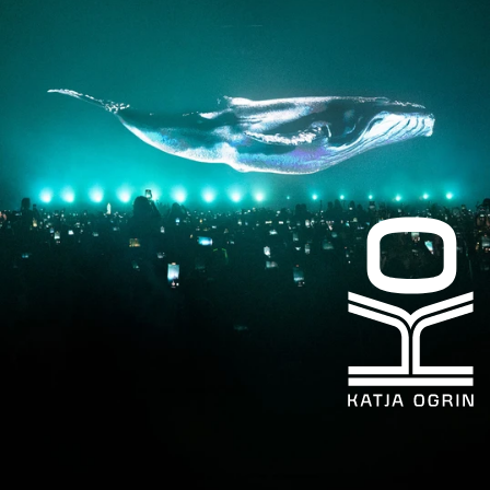
Facebook
LinkedIn
kogrin@gmail.com
+44 7983 704 728
UK
Based
©KATJA
OGRIN
2026
Design
by
Heat
Design