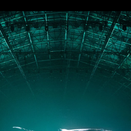
All Festivals & Productions
PORTFOLIO
ABOUT
JOURNAL
PRESS
CONTACT
Instagram
Facebook
LinkedIn